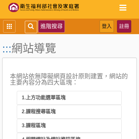
跳
到
主
要
進階搜尋
內
容
區
:::
網站導覽
塊
本網站依無障礙網頁設計原則建置，網站的
主要內容分為四大區塊：
1.上方功能選單區塊
2.課程搜尋區塊
3.課程區塊